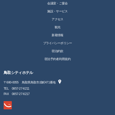
会議室・ご宴会
施設・サービス
アクセス
観光
新着情報
プライバシーポリシー
宿泊約款
宿泊予約者利用規約
鳥取シティホテル
〒
680-0055
鳥取県鳥取市戎町471番地
TEL
0857-27-6211
FAX
0857-27-6217