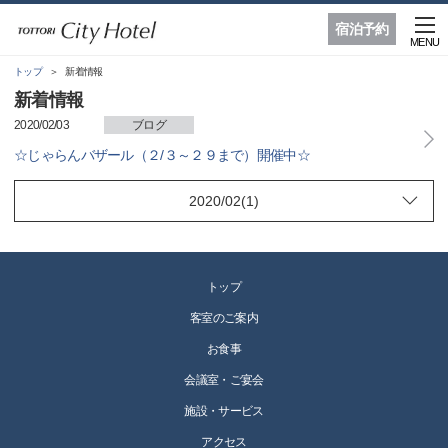
宿泊予約
MENU
トップ
新着情報
新着情報
2020/02/03
ブログ
☆じゃらんバザール（２/３～２９まで）開催中☆
トップ
客室のご案内
お食事
会議室・ご宴会
施設・サービス
アクセス