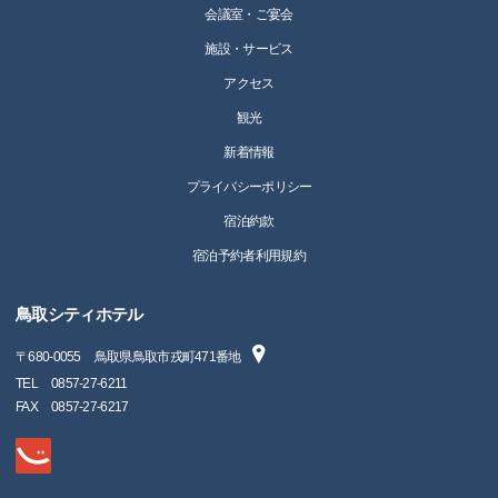
会議室・ご宴会
施設・サービス
アクセス
観光
新着情報
プライバシーポリシー
宿泊約款
宿泊予約者利用規約
鳥取シティホテル
〒
680-0055
鳥取県鳥取市戎町471番地
TEL
0857-27-6211
FAX
0857-27-6217