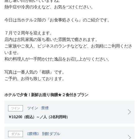
蒸し暑い日が続いていますね。
熱中症や冷房の冷えなど、お気をつけください。
今日は当ホテル２階の『お食事処さくら』のご紹介です。
７月で２周年を迎えます。
店内は古民家風の落ち着いた雰囲気で癒されます。
ご家族やご友人、ビジネスのランチなどなど、お気軽にご利用くださ
いませ。
和の料理人が一手間かけた逸品をお召し上がりください。
写真は一番人気の『都膳』です。
ご予約、お待ち致しております。
ホテルで夕食！新鮮お造り御膳★２食付きプラン
ツイン 禁煙
ツイン
￥10,200（税込）～／人（2名利用時）
□禁煙□ 別館 ダブル
ダブル