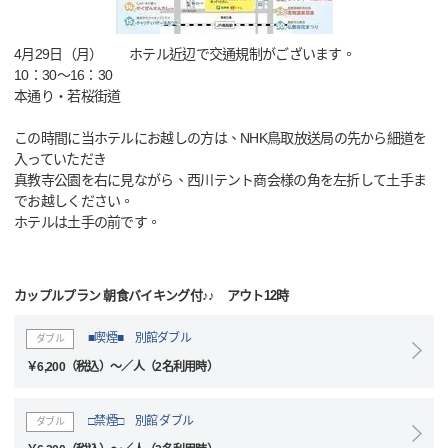
4月29日（月） ホテル近辺で交通規制がございます。
10：30～16：30
本通り・若桜街道
この時間に当ホテルにお越しの方は、NHK鳥取放送局の先から細道を
入っていただき
真教寺公園を右に見ながら、西川テント商会様の角を左折して土手ま
でお越しください。
ホテルは土手の前です。
カップルプラン 朝食バイキング付♪♪ アウト12時
■喫煙■ 別館ダブル
ダブル
￥6,200（税込）～／人（2名利用時）
□禁煙□ 別館 ダブル
ダブル