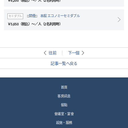
￥6,200（税込）～／人（2名利用時）
□禁煙□ 本館 エコノミーセミダブル
セミダブル
￥5,650（税込）～／人（2名利用時）
往前
下一個
記事一覧へ戻る
首頁
客房訊息
餐點
會議室・宴會
設施・服務