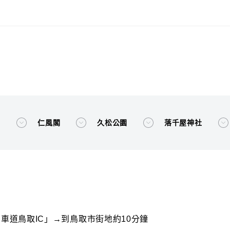
館
仁風閣
久松公園
落千屋神社
車道鳥取IC」→到鳥取市街地約10分鐘