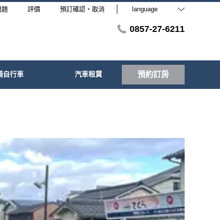
問題
評價
預訂確認・取消
language
0857-27-6211
騎自行車
汽車租賃
預約訂房