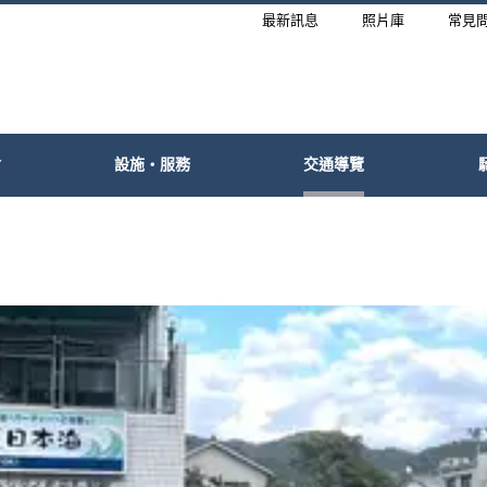
最新訊息
照片庫
常見
會
設施・服務
交通導覽