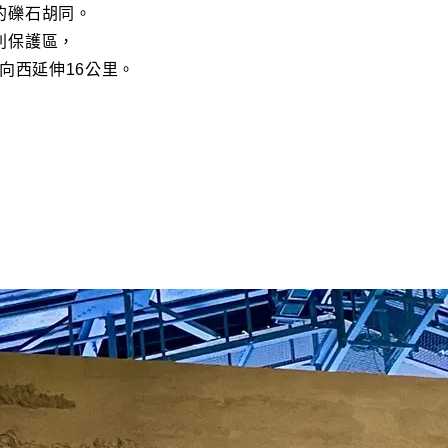
的礫石胡同。
別保護區，
向西延伸16公里。