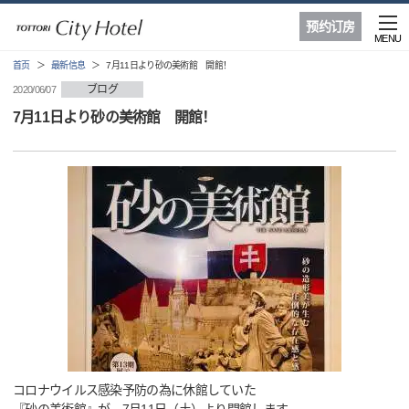
预约订房
MENU
首页
最新信息
7月11日より砂の美術館 開館！
ブログ
2020/06/07
7月11日より砂の美術館 開館！
コロナウイルス感染予防の為に休館していた