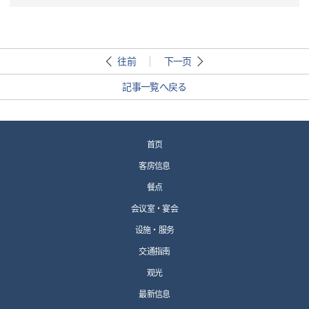
往前
下一页
記事一覧へ戻る
首页
客房信息
餐点
会议室・宴会
设施・服务
交通指南
观光
最新信息