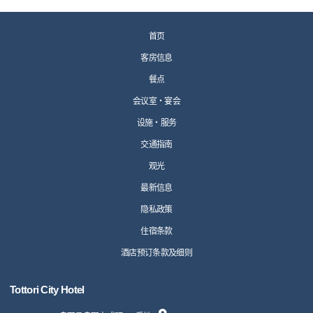
首页
客房信息
餐点
会议室・宴会
设施・服务
交通指南
观光
最新信息
隐私政策
住宿条款
酒店预订条款及细则
Tottori City Hotel