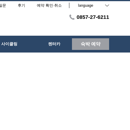
질문
후기
예약 확인·취소
language
0857-27-6211
사이클링
렌터카
숙박 예약