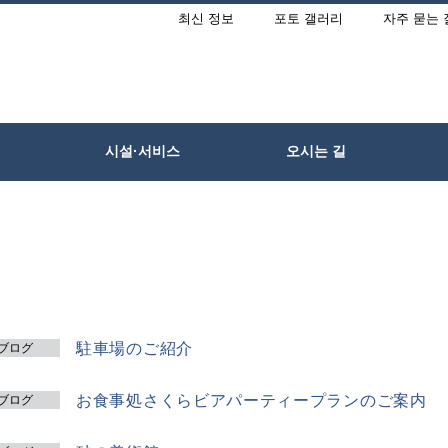
최신 정보
포토 갤러리
자주 묻는 
시설·서비스
오시는 길
駐車場のご紹介
ブログ
お食事処さくらビアパーティープランのご案内
ブログ