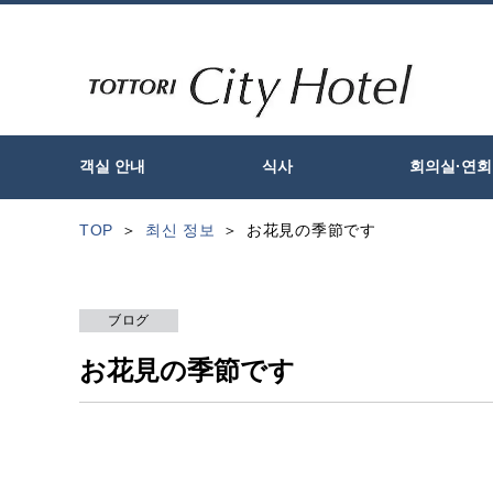
객실 안내
식사
회의실·연회
TOP
최신 정보
お花見の季節です
ブログ
お花見の季節です