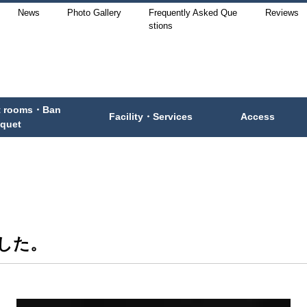
News
Photo Gallery
Frequently Asked Que
Reviews
stions
t rooms・Ban
Facility・Services
Access
quet
。
した。