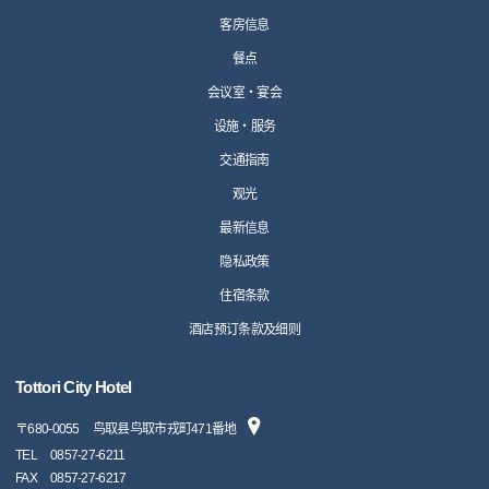
客房信息
餐点
会议室・宴会
设施・服务
交通指南
观光
最新信息
隐私政策
住宿条款
酒店预订条款及细则
Tottori City Hotel
〒
680-0055
鸟取县鸟取市戎町471番地
TEL
0857-27-6211
FAX
0857-27-6217