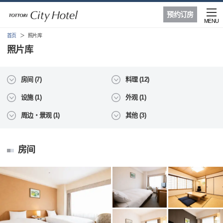
预约订房
MENU
首页
照片库
照片库
房间 (7)
料理 (12)
设施 (1)
外观 (1)
周边・景观 (1)
其他 (3)
房间